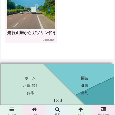
走行距離からガソリン代を計算【出発地と目的地の距離の
2018.09.29
ホーム
園芸
お茶漬け
健康
お得
節約
IT関連
© 2014 DIYジャーナル.
メニュー
ホーム
検索
トップ
サイドバー